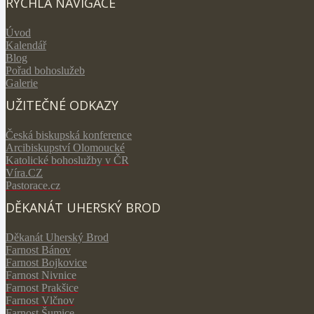
RYCHLÁ NAVIGACE
Úvod
Kalendář
Blog
Pořad bohoslužeb
Galerie
UŽITEČNÉ ODKAZY
Česká biskupská konference
Arcibiskupství Olomoucké
Katolické bohoslužby v ČR
V
íra.CZ
Pastorace.cz
DĚKANÁT UHERSKÝ BROD
Děkanát Uherský Brod
Farnost Bánov
Farnost Bojkovice
Farnost Nivnice
Farnost Prakšice
Farnost Vlčnov
Farnost Šumice