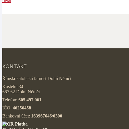
Úvod
KONTAKT
Římskokatolická farnost Dolní Němčí
Kostelní 34
687 62 Dolní Němčí
Telefon:
605 497 061
IČO:
46256458
Bankovní účet:
163967646/0300