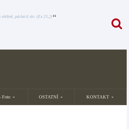
 většině, páchá-li zlo. (Ex 23,2)
- Foto
OSTATNÍ
KONTAKT