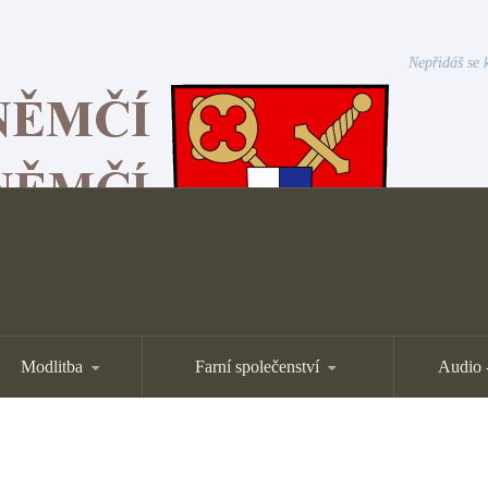
Nepřidáš se k
Modlitba
Farní společenství
Audio 