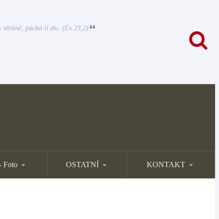
 většině, páchá-li zlo. (Ex 23,2)
- Foto
OSTATNÍ
KONTAKT