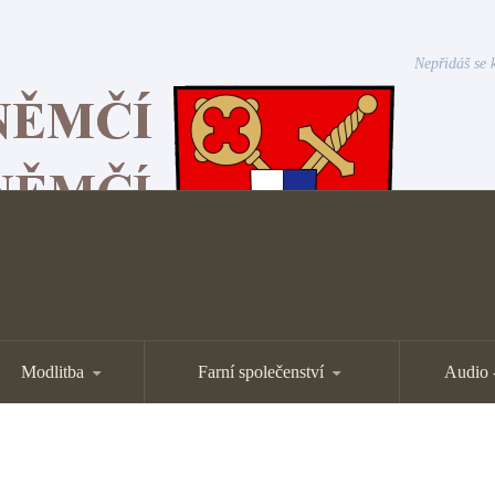
Nepřidáš se k
Modlitba
Farní společenství
Audio 