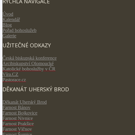
RYCHLÁ NAVIGACE
Úvod
Kalendář
Blog
Pořad bohoslužeb
Galerie
UŽITEČNÉ ODKAZY
Česká biskupská konference
Arcibiskupství Olomoucké
Katolické bohoslužby v ČR
V
íra.CZ
Pastorace.cz
DĚKANÁT UHERSKÝ BROD
Děkanát Uherský Brod
Farnost Bánov
Farnost Bojkovice
Farnost Nivnice
Farnost Prakšice
Farnost Vlčnov
Farnost Šumice