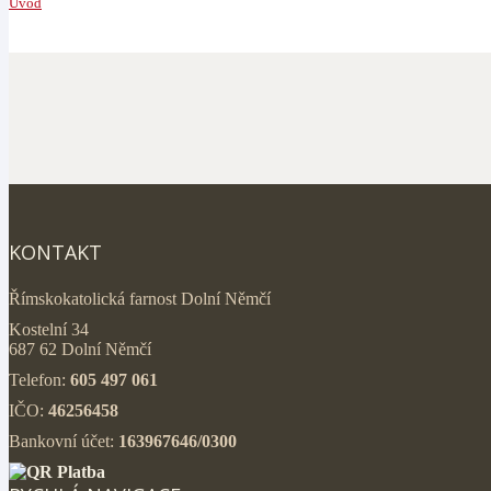
Úvod
KONTAKT
Římskokatolická farnost Dolní Němčí
Kostelní 34
687 62 Dolní Němčí
Telefon:
605 497 061
IČO:
46256458
Bankovní účet:
163967646/0300