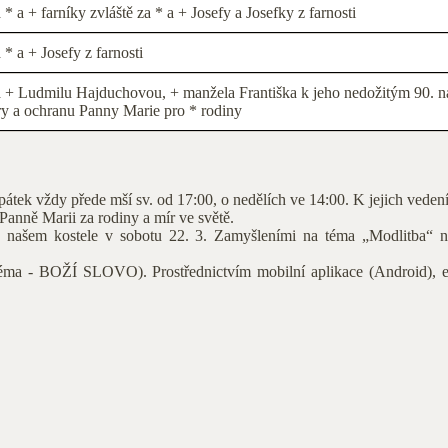
 * a + farníky zvláště za * a + Josefy a Josefky z farnosti
 * a + Josefy z farnosti
 + Ludmilu Hajduchovou, + manžela Františka k jeho nedožitým 90. nar
ry a ochranu Panny Marie pro * rodiny
pátek vždy přede mší sv. od 17:00, o nedělích ve 14:00. K jejich veden
Panně Marii za rodiny a mír ve světě.
v našem kostele v sobotu 22. 3. Zamyšleními na téma „Modlitba“ n
" (téma - BOŽÍ SLOVO). Prostřednictvím mobilní aplikace (Android)