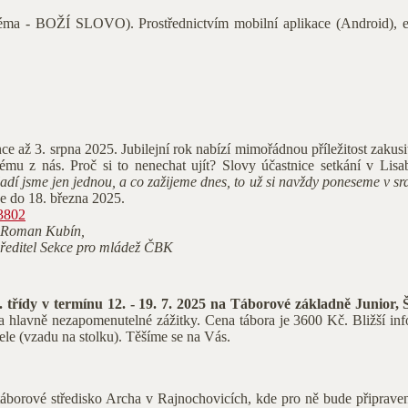
" (téma - BOŽÍ SLOVO). Prostřednictvím mobilní aplikace (Android)
e až 3. srpna 2025. Jubilejní rok nabízí mimořádnou příležitost zakusi
ému z nás. Proč si to nenechat ujít? Slovy účastnice setkání v Lis
 Mladí jsme jen jednou, a co zažijeme dnes, to už si navždy poneseme v s
e do 18. března 2025.
=3802
Roman Kubín,
ředitel Sekce pro mládež ČBK
. třídy v termínu 12. - 19. 7. 2025 na Táborové základně Junior, 
… a hlavně nezapomenutelné zážitky. Cena tábora je 3600 Kč. Bližší in
tele (vzadu na stolku). Těšíme se na Vás.
táborové středisko Archa v Rajnochovicích, kde pro ně bude připraven