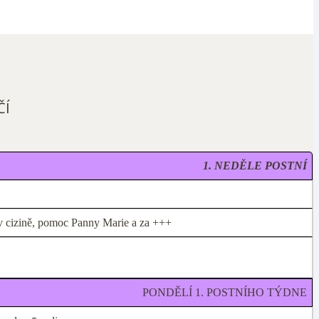
ČÍ
1. NEDĚLE POSTNÍ
 v cizině, pomoc Panny Marie a za +++
PONDĚLÍ 1. POSTNÍHO TÝDNE