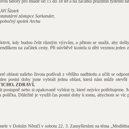
vní tábory pro mladé od 15 do 18 let a na začátku prázdnin týdenní táb
Jiří Šůstek
statutární zástupce Sarkander,
pobočný spolek Archa
aktivit, kdy budou čelit různým výzvám, a přitom se snažit, aby došl
endlíkem na začátek cesty. Při návštěvě kostela si děti vezmou jeden z
eré oblasti našeho života podívali z většího nadhledu a učili se odpo
ýden postní doby jsme vybrali jednu oblast, která nám může otevř
ICHO, ZDRAVÍ.
it postupně nebo si opakovaně vybírat ty, které nejvíce potřebujeme. 
na políčka. Důležité je využít čas postní doby k tomu, abychom se víc
kostele v Dolním Němčí v sobotu 22. 3. Zamyšleními na téma „Modlitba