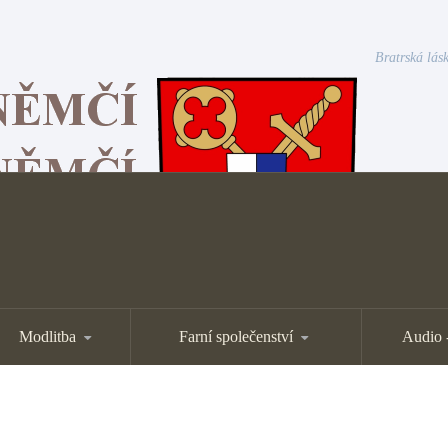
Bratrská lásk
Modlitba
Farní společenství
Audio 