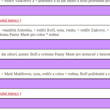
 + rodiče Valachovy a + prarodiče a za dar zdraví a Boží požehnání pr
volná intence )
 +manžela Antonína, + rodiče Kočí, syna, vnuky, + rodiče Zajícovy, + s
hranu Panny Marie pro celou * rodinu
 dar zdraví, pomoc Boží a ochranu Panny Marie pro nemocné z farnosti a 
 + Marii Matůšovou, syna, rodiče a celou + rodinu, Boží požehnání a z
volná intence )