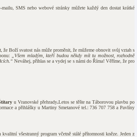
, e-mailu, SMS nebo webové stránky můžete každý den dostat krátké
t, že Boží svatost nás může proměnit, že můžeme obnovit svůj vztah s
abonu:
„Všem mladým, kteří budou někdy mít tu možnost, rozhodně
rdcích.“
Neváhej, přihlas se a vydej se s námi do Říma! Věříme, že pro
Štítary
u Vranovské přehrady
.
Letos se těšte na Táborovou plavbu po
formace a přihlášky u Martiny Smetanové tel.: 736 707 758 a Pavlíny
 kvalitní všestranný program včetně stálé přítomnosti kněze. Jeden z