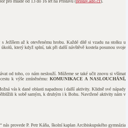
or pro mladé od 13 do 16 let na Přístavu (
pristav.ado.cz
).
y s Ježíšem až k otevřenému hrobu. Každé dítě si vzadu na stolku u
 úkolů, který když splní, tak při další návštěvě kostela posunou svoje
utávat od toho, co nám neslouží. Můžeme se také učit znovu si všímat
ít cestu k výše zmíněnému:
KOMUNIKACE A NASLOUCHÁNÍ,
Možná vás k dané oblasti napadnou i další aktivity. Klidně své nápady
 přiblížili k sobě samým, k druhým i k Bohu. Navržené aktivity nám v
“ nás provede P. Petr Káňa, školní kaplan Arcibiskupského gymnázia