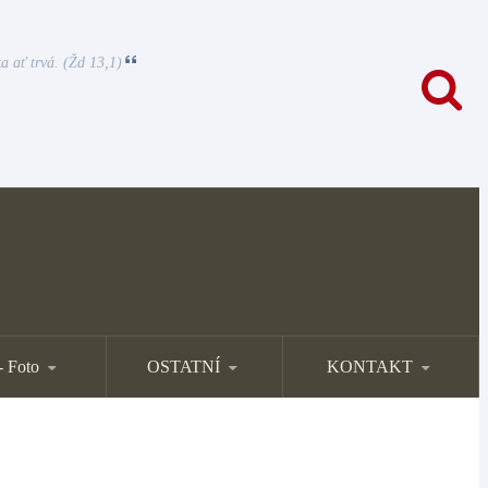
a ať trvá. (Žd 13,1)
- Foto
OSTATNÍ
KONTAKT