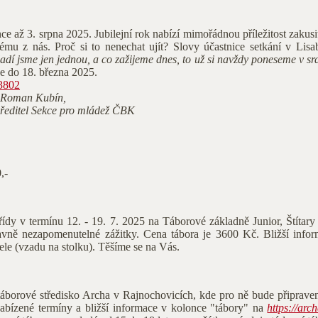
e až 3. srpna 2025. Jubilejní rok nabízí mimořádnou příležitost zakusi
ému z nás. Proč si to nenechat ujít? Slovy účastnice setkání v Lis
 Mladí jsme jen jednou, a co zažijeme dnes, to už si navždy poneseme v s
e do 18. března 2025.
=3802
Roman Kubín,
ředitel Sekce pro mládež ČBK
,-
třídy v termínu 12. - 19. 7. 2025 na Táborové základně Junior, Štítar
lavně nezapomenutelné zážitky. Cena tábora je 3600 Kč. Bližší info
tele (vzadu na stolku). Těšíme se na Vás.
táborové středisko Archa v Rajnochovicích, kde pro ně bude připraven
 Nabízené termíny a bližší informace v kolonce "tábory" na
https://arc