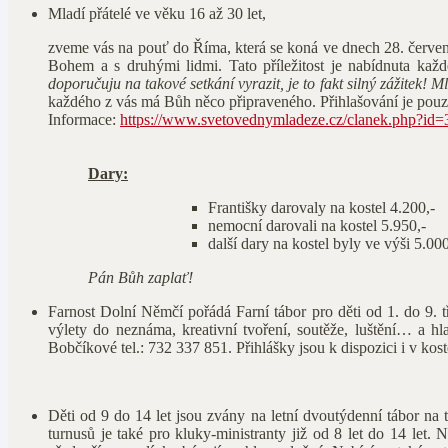
Mladí přátelé ve věku 16 až 30 let,
zveme vás na pouť do Říma, která se koná ve dnech 28. červenc
Bohem a s druhými lidmi. Tato příležitost je nabídnuta každ
doporučuju na takové setkání vyrazit, je to fakt silný zážitek!
každého z vás má Bůh něco připraveného. Přihlašování je pouz
Informace:
https://www.svetovednymladeze.cz/clanek.php?id
Dary:
Františky darovaly na kostel 4.200,-
nemocní darovali na kostel 5.950,-
další dary na kostel byly ve výši 5.000
Pán Bůh zaplať!
Farnost Dolní Němčí pořádá Farní tábor pro děti od 1. do 9. 
výlety do neznáma, kreativní tvoření, soutěže, luštění… a h
Bobčíkové tel.: 732 337 851. Přihlášky jsou k dispozici i v kos
Děti od 9 do 14 let jsou zvány na letní dvoutýdenní tábor na 
turnusů je také pro kluky-ministranty již od 8 let do 14 let.