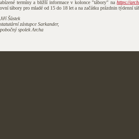
 Nabízené termíny a bližší informace v kolonce "tábory" na
https://arc
vní tábory pro mladé od 15 do 18 let a na začátku prázdnin týdenní táb
Jiří Šůstek
statutární zástupce Sarkander,
pobočný spolek Archa