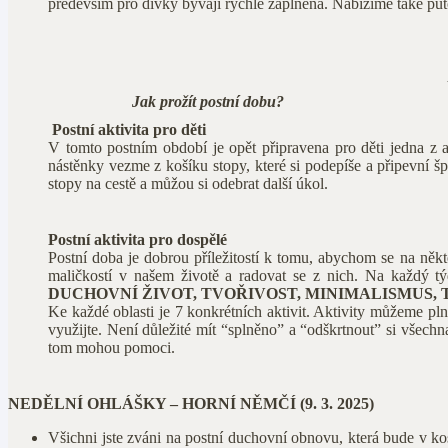
především pro dívky bývají rychle zaplněná. Nabízíme také puto
Jak prožít postní dobu?
Postní aktivita pro děti
V tomto postním období je opět připravena pro děti jedna z 
nástěnky vezme z košíku stopy, které si podepíše a připevní šp
stopy na cestě a můžou si odebrat další úkol.
Postní aktivita pro dospělé
Postní doba je dobrou příležitostí k tomu, abychom se na někt
maličkostí v našem životě a radovat se z nich. Na každý t
DUCHOVNÍ ŽIVOT, TVOŘIVOST, MINIMALISMUS, T
Ke každé oblasti je 7 konkrétních aktivit. Aktivity můžeme pln
využijte. Není důležité mít “splněno” a “odškrtnout” si všech
tom mohou pomoci.
NEDĚLNÍ OHLÁŠKY – HORNÍ NĚMČÍ (9. 3. 2025)
Všichni jste zváni na postní duchovní obnovu, která bude v 