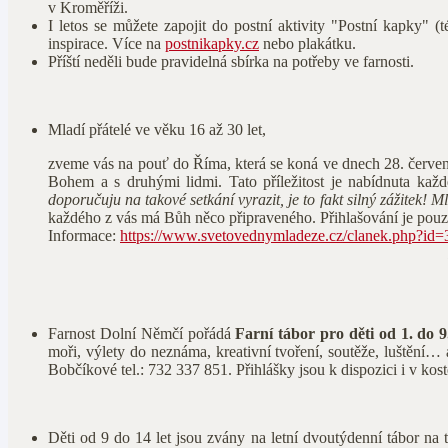
v Kroměříži.
I letos se můžete zapojit do postní aktivity "Postní kapky
inspirace. Více na
postnikapky.cz
nebo plakátku.
Příští neděli bude pravidelná sbírka na potřeby ve farnosti.
Mladí přátelé ve věku 16 až 30 let,
zveme vás na pouť do Říma, která se koná ve dnech 28. červenc
Bohem a s druhými lidmi. Tato příležitost je nabídnuta každ
doporučuju na takové setkání vyrazit, je to fakt silný zážitek!
každého z vás má Bůh něco připraveného. Přihlašování je pouz
Informace:
https://www.svetovednymladeze.cz/clanek.php?id
Farnost Dolní Němčí pořádá
Farní tábor pro děti od 1. do 9
moři, výlety do neznáma, kreativní tvoření, soutěže, luštění
Bobčíkové tel.: 732 337 851. Přihlášky jsou k dispozici i v kos
Děti od 9 do 14 let jsou zvány na letní dvoutýdenní tábor na 