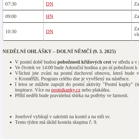
07:30
DN
Za
09:00
HN
Za
Za
10:30
DN
ví
NEDĚLNÍ OHLÁŠKY – DOLNÍ NĚMČÍ (9. 3. 2025)
V postní době budou
pobožnosti křížových cest
ve středu a v 
Ve čtvrtek ve 14:00 bude Adorační hodina a po ní pobožnost k 
Všichni jste zváni na postní duchovní obnovu, která bude 
v Kroměříži. Program celého dne je vyvěšený na nástěnce.
I letos se můžete zapojit do postní aktivity "Postní kapky
inspirace. Více na
postnikapky.cz
nebo plakátku.
Příští neděli bude pravidelná sbírka na potřeby ve farnosti.
Josefové vybírají v sakristii na kostel a na mši sv.
Tento týden má úklid kostela skupina č. 9.