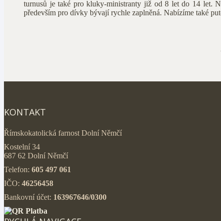
turnusů je také pro kluky-ministranty již od 8 let do 14 let.
především pro dívky bývají rychle zaplněná. Nabízíme také puto
KONTAKT
Římskokatolická farnost Dolní Němčí
Kostelní 34
687 62 Dolní Němčí
Telefon:
605 497 061
IČO:
46256458
Bankovní účet:
163967646/0300