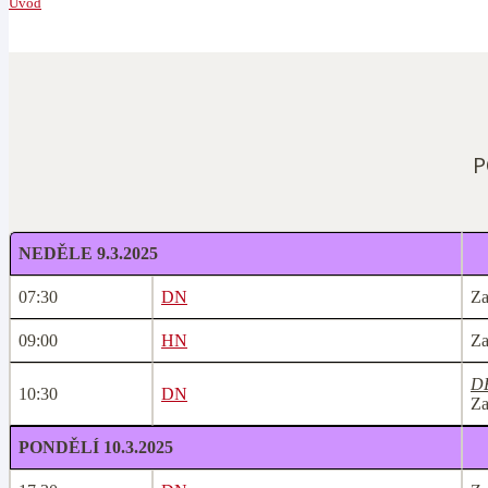
Úvod
P
NEDĚLE 9.3.2025
07:30
DN
Za
09:00
HN
Za
D
10:30
DN
Za
PONDĚLÍ 10.3.2025