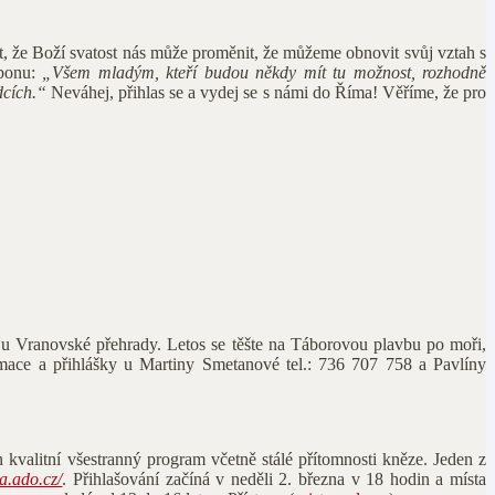
t, že Boží svatost nás může proměnit, že můžeme obnovit svůj vztah s
abonu:
„Všem mladým, kteří budou někdy mít tu možnost, rozhodně
rdcích.“
Neváhej, přihlas se a vydej se s námi do Říma! Věříme, že pro
y u Vranovské přehrady. Letos se těšte na Táborovou plavbu po moři,
rmace a přihlášky u Martiny Smetanové tel.: 736 707 758 a Pavlíny
 kvalitní všestranný program včetně stálé přítomnosti kněze. Jeden z
ha.ado.cz/
. Přihlašování začíná v neděli 2. března v 18 hodin a místa