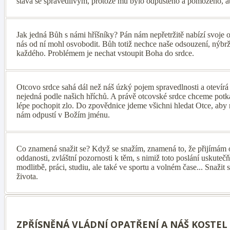
stává se spravedlivým, protože mu bylo odpuštěno a pomoženo, aby
Jak jedná Bůh s námi hříšníky? Pán nám nepřetržitě nabízí svoje o
nás od ní mohl osvobodit. Bůh totiž nechce naše odsouzení, nýbr
každého. Problémem je nechat vstoupit Boha do srdce.
Otcovo srdce sahá dál než náš úzký pojem spravedlnosti a otevír
nejedná podle našich hříchů. A právě otcovské srdce chceme po
lépe pochopit zlo. Do zpovědnice jdeme všichni hledat Otce, aby n
nám odpustí v Božím jménu.
Co znamená snažit se? Když se snažím, znamená to, že přijímám od
oddanosti, zvláštní pozornosti k těm, s nimiž toto poslání uskuteč
modlitbě, práci, studiu, ale také ve sportu a volném čase... Snažit
života.
ZPŘÍSNĚNÁ VLÁDNÍ OPATŘENÍ A NÁŠ KOSTEL