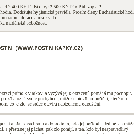
ostel 3 400 Kč. Další dary: 2 500 Kč. Pán Bůh zaplať!
 hodin. Dodržujte hygienická pravidla. Prosím členy Eucharistické hodi
arním rádiu adorace a mše svatá.
ská mariánská pobožnost.
OSTNÍ (WWW.POSTNIKAPKY.CZ)
 obrací přímo k viníkovi a vyzývá jej k obrácení, pomáhá mu pochopit,
 prozří a uzná svoje pochybení, může se otevřít odpuštění, které mu
tom, co je zlo, se srdce otevírá nabízenému odpuštění.
ustit a přál si záchranu a dobro toho, kdo jej poškodil. Jedině tak můž
il, a přestane jej páchat, pak zlo pomíjí, a ten, kdo byl nespravedlivý,