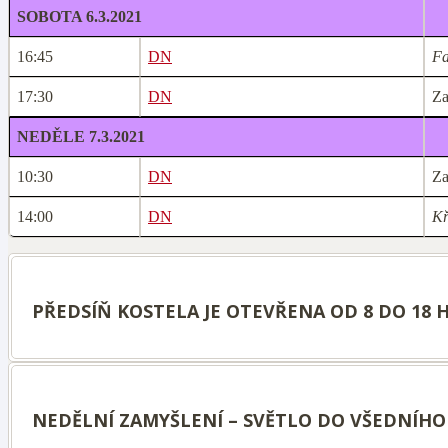
SOBOTA 6.3.2021
16:45
DN
Fa
17:30
DN
Za
NEDĚLE 7.3.2021
10:30
DN
Za
14:00
DN
Kř
PŘEDSÍŇ KOSTELA JE OTEVŘENA OD 8 DO 18 
NEDĚLNÍ ZAMYŠLENÍ – SVĚTLO DO VŠEDNÍHO