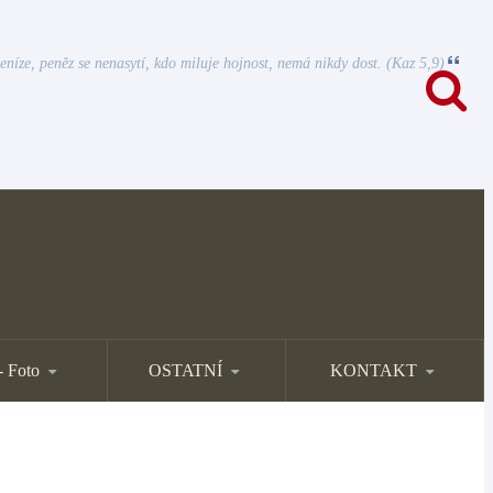
eníze, peněz se nenasytí, kdo miluje hojnost, nemá nikdy dost. (Kaz 5,9)
- Foto
OSTATNÍ
KONTAKT