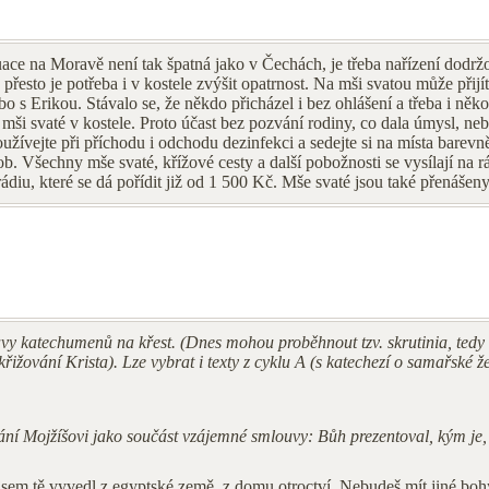
tuace na Moravě není tak špatná jako v Čechách, je třeba nařízení dodrž
řesto je potřeba i v kostele zvýšit opatrnost. Na mši svatou může přij
 Erikou. Stávalo se, že někdo přicházel i bez ohlášení a třeba i někol
a mši svaté v kostele. Proto účast bez pozvání rodiny, co dala úmysl, n
používejte při příchodu i odchodu dezinfekci a sedejte si na místa bar
b. Všechny mše svaté, křížové cesty a další pobožnosti se vysílají na 
diu, které se dá pořídit již od 1 500 Kč. Mše svaté jsou také přenášen
vy katechumenů na křest. (Dnes mohou proběhnout tzv. skrutinia, tedy
řižování Krista). Lze vybrat i texty z cyklu A (s katechezí o samařské ž
í Mojžíšovi jako součást vzájemné smlouvy: Bůh prezentoval, kým je, a
á jsem tě vyvedl z egyptské země, z domu otroctví. Nebudeš mít jiné bo