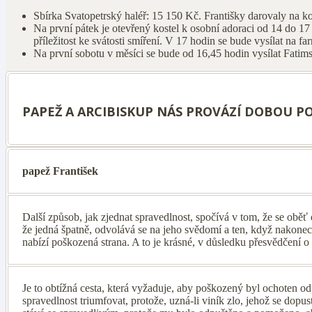
Sbírka Svatopetrský haléř: 15 150 Kč. Františky darovaly na k
Na první pátek je otevřený kostel k osobní adoraci od 14 do 17
příležitost ke svátosti smíření. V 17 hodin se bude vysílat na f
Na první sobotu v měsíci se bude od 16,45 hodin vysílat Fatim
PAPEŽ A ARCIBISKUP NÁS PROVÁZÍ DOBOU P
papež František
Další způsob, jak zjednat spravedlnost, spočívá v tom, že se oběť
že jedná špatně, odvolává se na jeho svědomí a ten, když nakonec
nabízí poškozená strana. A to je krásné, v důsledku přesvědčení o 
Je to obtížná cesta, která vyžaduje, aby poškozený byl ochoten odp
spravedlnost triumfovat, protože, uzná-li viník zlo, jehož se dopust