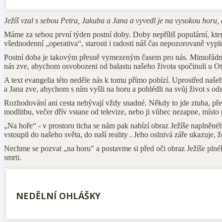
Ježíš vzal s sebou Petra, Jakuba a Jana a vyvedl je na vysokou horu, 
Máme za sebou první týden postní doby. Doby nepříliš populární, kt
všednodenní „operativa“, starosti i radosti náš čas nepozorovaně vypln
Postní doba je takovým přesně vymezeným časem pro nás. Mimořádný
nás zve, abychom osvobozeni od balastu našeho života spočinuli u Otce
A text evangelia této neděle nás k tomu přímo pobízí. Uprostřed našeho 
a Jana zve, abychom s ním vyšli na horu a pohlédli na svůj život s od
Rozhodování ani cesta nebývají vždy snadné. Někdy to jde ztuha, pře
modlitbu, večer dřív vstane od televize, nebo ji vůbec nezapne, míst
„Na hoře“ - v prostoru ticha se nám pak nabízí obraz Ježíše naplněného
vstoupil do našeho světa, do naší reality . Jeho oslnivá záře ukazuj
Nechme se pozvat „na horu" a postavme si před oči obraz Ježíše plného 
smrti.
NEDĚLNÍ OHLÁŠKY