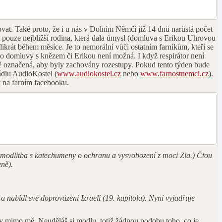
ovat. Také proto, že i u nás v Dolním Němčí již 14 dnů narůstá počet
ít pouze nejbližší rodina, která dala úmysl (domluva s Erikou Uhrovou
ikrát během měsíce. Je to nemorální vůči ostatním farníkům, kteří se
ebo domluvy s knězem či Erikou není možná. I když respirátor není
evně označená, aby byly zachovány rozestupy. Pokud tento týden bude
rádiu AudioKostel (
www.audiokostel.cz
nebo
www.farnostnemci.cz
).
y na farním facebooku.
 modlitba s katechumeny o ochranu a vysvobození z moci Zla.) Čtou
eně).
 nabídl své doprovázení Izraeli (19. kapitola). Nyní vyjadřuje
hy mimo mě. Neuděláš si modlu, totiž žádnou podobu toho, co je