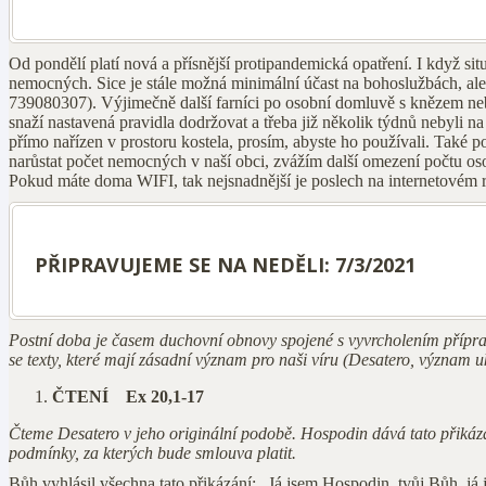
Od pondělí platí nová a přísnější protipandemická opatření. I když si
nemocných. Sice je stále možná minimální účast na bohoslužbách, ale p
739080307). Výjimečně další farníci po osobní domluvě s knězem nebo s
snaží nastavená pravidla dodržovat a třeba již několik týdnů nebyli n
přímo nařízen v prostoru kostela, prosím, abyste ho používali. Také 
narůstat počet nemocných v naší obci, zvážím další omezení počtu oso
Pokud máte doma WIFI, tak nejsnadnější je poslech na internetovém rá
PŘIPRAVUJEME SE NA NEDĚLI: 7/3/2021
Postní doba je časem duchovní obnovy spojené s vyvrcholením přípra
se texty, které mají zásadní význam pro naši víru (Desatero, význam uk
ČTENÍ Ex 20,1-17
Čteme Desatero v jeho originální podobě. Hospodin dává tato přikázán
podmínky, za kterých bude smlouva platit.
Bůh vyhlásil všechna tato přikázání: „Já jsem Hospodin, tvůj Bůh, j