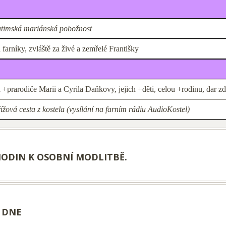
timská mariánská pobožnost
 farníky, zvláště za živé a zemřelé Františky
 +prarodiče Marii a Cyrila Daňkovy, jejich +děti, celou +rodinu, dar z
ížová cesta z kostela (vysílání na farním rádiu AudioKostel)
HODIN K OSOBNÍ MODLITBĚ.
 DNE