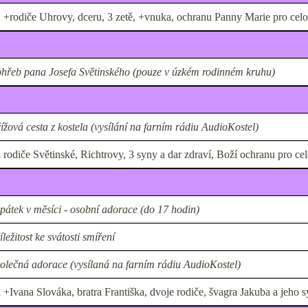
 +rodiče Uhrovy, dceru, 3 zetě, +vnuka, ochranu Panny Marie pro celo
hřeb pana Josefa Světinského (pouze v úzkém rodinném kruhu)
ížová cesta z kostela (vysílání na farním rádiu AudioKostel)
 rodiče Světinské, Richtrovy, 3 syny a dar zdraví, Boží ochranu pro ce
 pátek v měsíci - osobní adorace (do 17 hodin)
íležitost ke svátosti smíření
olečná adorace (vysílaná na farním rádiu AudioKostel)
 +Ivana Slováka, bratra Františka, dvoje rodiče, švagra Jakuba a jeho 