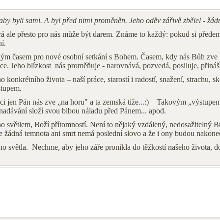
aby byli sami. A byl před nimi proměněn. Jeho oděv zářivě zbělel - žádn
erá ale přesto pro nás může být darem. Známe to každý: pokud si přede
í.
m časem pro nové osobní setkání s Bohem. Časem, kdy nás Bůh zve k 
. Jeho blízkost nás proměňuje - narovnává, pozvedá, posiluje, přináší 
konkrétního života – naší práce, starostí i radostí, snažení, strachu, sk
stupem.
ci jen Pán nás zve „na horu" a ta zemská tíže...:) Takovým „výstupem 
o nadávání složí svou blbou náladu před Pánem... apod.
 světlem, Boží přítomností. Není to nějaký vzdálený, nedosažitelný Bůh 
e, že žádná temnota ani smrt nemá poslední slovo a že i ony budou nakon
světla. Nechme, aby jeho záře pronikla do těžkostí našeho života, do na