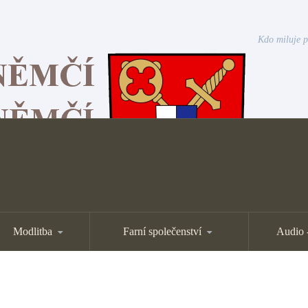
Kdo miluje p
Modlitba
Farní společenství
Audio 