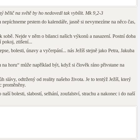
ý bělič na světě by ho nedovedl tak vybílit. Mk 9,2-3
m nepíchneme prstem do kalendáře, jasně si nevymezíme na něco čas,
sobě. Nejde v něm o bilanci našich výkonů a nasazení. Postní doba
pokoj, ztišení...
epse, bolesti, únavy a vyčerpání... nás Ježíš stejně jako Petra, Jakuba
na horu“ může například být, když si člověk ráno přivstane na
slávy, odtržený od reality našeho života. Je to tentýž Ježíš, který
ec proměněny.
ší bolesti, slabostí, selhání, zoufalství, strachu a nakonec i do naší