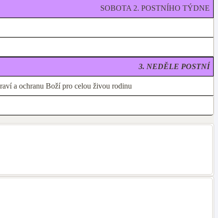
SOBOTA 2. POSTNÍHO TÝDNE
3. NEDĚLE POSTNÍ
draví a ochranu Boží pro celou živou rodinu