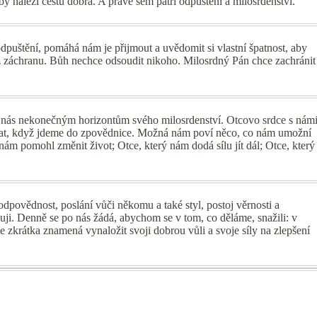
 nalezl cestu dobra. A právě sem patří odpuštění a milosrdenství.
dpuštění, pomáhá nám je přijmout a uvědomit si vlastní špatnost, aby
ž záchranu. Bůh nechce odsoudit nikoho. Milosrdný Pán chce zachránit
á nás nekonečným horizontům svého milosrdenství. Otcovo srdce s nám
tkat, když jdeme do zpovědnice. Možná nám poví něco, co nám umožní
ám pomohl změnit život; Otce, který nám dodá sílu jít dál; Otce, který
povědnost, poslání vůči někomu a také styl, postoj věrnosti a
ňuji. Denně se po nás žádá, abychom se v tom, co děláme, snažili: v
 se zkrátka znamená vynaložit svoji dobrou vůli a svoje síly na zlepšení