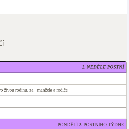
ČÍ
2. NEDĚLE POSTNÍ
ro živou rodinu, za +manžela a rodiče
PONDĚLÍ 2. POSTNÍHO TÝDNE